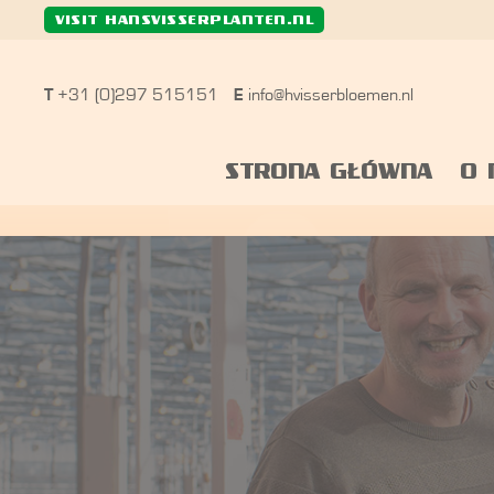
Wij gebruiken functionele en analytische cookies 
VISIT HANSVISSERPLANTEN.NL
Meer informatie
T
+31 (0)297 515151
E
info@hvisserbloemen.nl
STRONA GŁÓWNA
O 