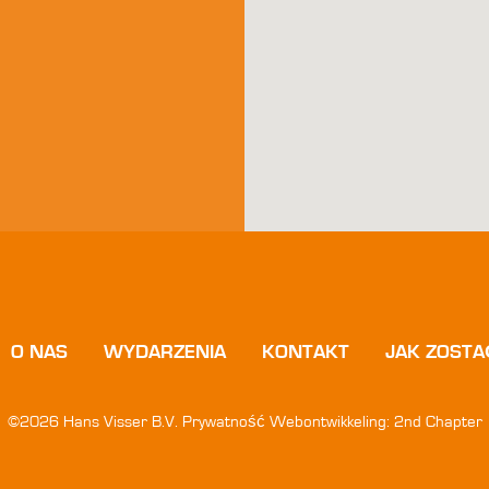
O NAS
WYDARZENIA
KONTAKT
JAK ZOSTA
©2026 Hans Visser B.V.
Prywatność
Webontwikkeling:
2nd Chapter