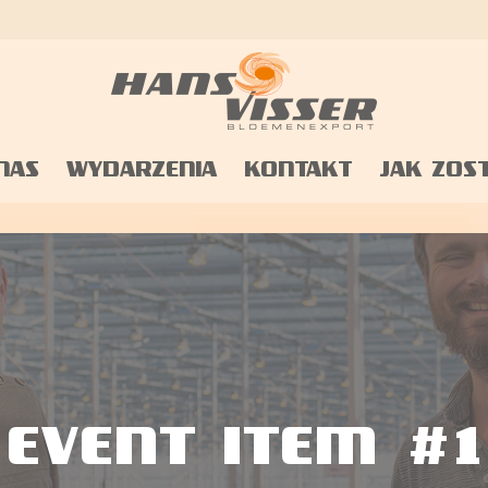
om de website naar behoren te laten werken, te ver
NAS
WYDARZENIA
KONTAKT
JAK ZOS
EVENT ITEM #1