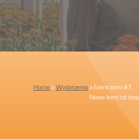
Home
»
Wydarzenia
»
Event item #1
News item txt te