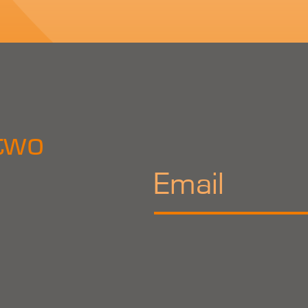
two
a