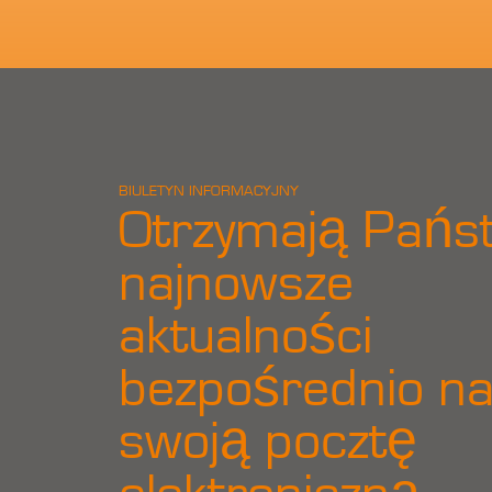
BIULETYN INFORMACYJNY
Otrzymają Pańs
najnowsze
aktualności
bezpośrednio n
swoją pocztę