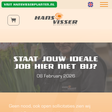
Wij gebruiken functionele en analytische cookies om de
VISIT HANSVISSERPLANTEN.NL
website naar behoren te laten werken, te verbeteren
en het verkeer anoniem te analyseren.
Meer informatie
STAAT JOUW IDEALE
JOB HIER NIET BIJ?
08 February 2026
Geen nood, ook open sollicitaties zien wij