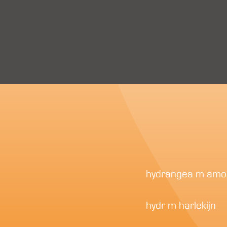
hydrangea m amo
hydr m harlekijn