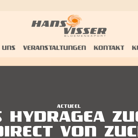
om de website naar behoren te laten werken, te ver
 UNS
VERANSTALTUNGEN
KONTAKT
K
ACTUEEL
S HYDRAGEA ZU
DIRECT VON ZU