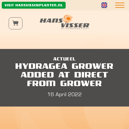
Wij gebruiken functionele en analytische cookies om de
VISIT HANSVISSERPLANTEN.NL
website naar behoren te laten werken, te verbeteren
en het verkeer anoniem te analyseren.
Meer informatie
ACTUEEL
HYDRAGEA GROWER
ADDED AT DIRECT
FROM GROWER
16 April 2022