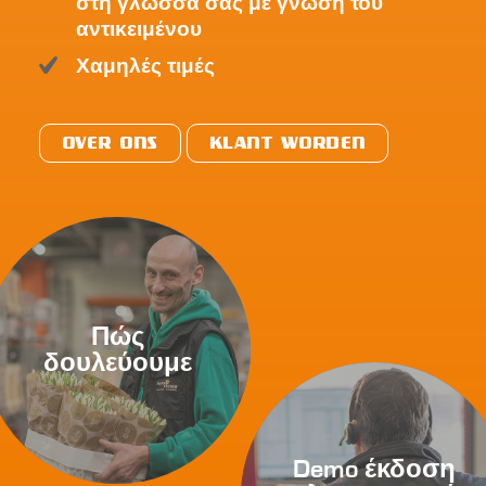
στη γλώσσα σας με γνώση του
αντικειμένου
Χαμηλές τιμές
OVER ONS
KLANT WORDEN
Πώς
δουλεύουμε
Demo έκδοση