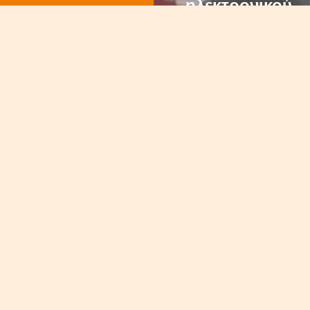
ηλεκτρονικού
καταστήματος
Πώς να γίνετε
πελάτης μας
Ολοκληρωμένη γκάμα
που εξελίσσεται
συνεχώς
Οι υπεύθυνοι αγορών μας εξειδικεύονται σε