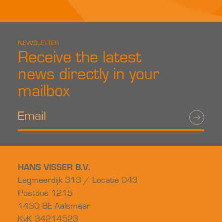
NEWSLETTER
Receive the latest
news directly in your
mailbox
HANS VISSER B.V.
Legmeerdijk 313 / Locatie 043
Postbus 1215
1430 BE Aalsmeer
KvK 34214523