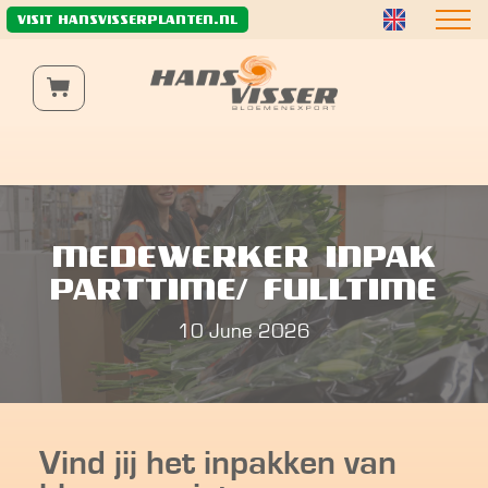
Wij gebruiken functionele en analytische cookies om de
VISIT HANSVISSERPLANTEN.NL
website naar behoren te laten werken, te verbeteren
en het verkeer anoniem te analyseren.
Meer informatie
MEDEWERKER INPAK
PARTTIME/ FULLTIME
10 June 2026
Vind jij het inpakken van