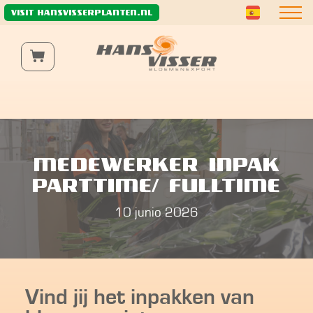
Wij gebruiken functionele en analytische cookies om de
VISIT HANSVISSERPLANTEN.NL
website naar behoren te laten werken, te verbeteren
en het verkeer anoniem te analyseren.
Meer informatie
MEDEWERKER INPAK
PARTTIME/ FULLTIME
10 junio 2026
Vind jij het inpakken van