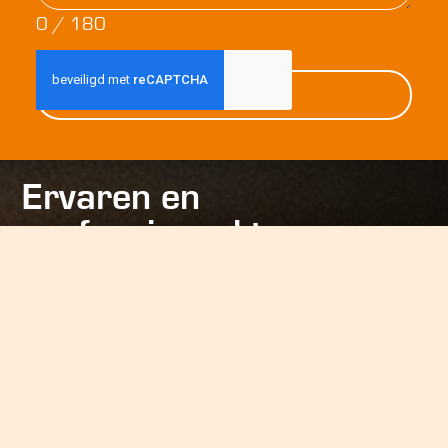
0 / 180
Verstuur
Ervaren en
professioneel team
Uw verkoper is de spil van de organisatie en
zorgt ervoor dat u altijd over het juiste aanbod
beschikt en snel geholpen wordt. Hij/zij wordt
daarin gesteund door een professioneel en
ervaren team collega’s. Een team dat bestaat uit
inkopers en logistieke medewerkers.