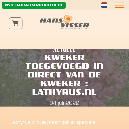
Wij gebruiken functionele en analytische cookies om de
VISIT HANSVISSERPLANTEN.NL
website naar behoren te laten werken, te verbeteren
en het verkeer anoniem te analyseren.
Meer informatie
ACTUEEL
KWEKER
TOEGEVOEGD IN
DIRECT VAN DE
KWEKER :
LATHYRUS.NL
04 juli 2022
Lathyrus in fust maar ook in speciale